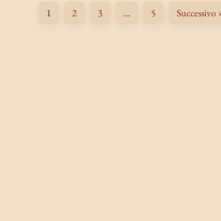
1
2
3
…
5
Successivo 